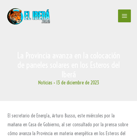
Ir
al
contenido
La Provincia avanza en la colocación
de paneles solares en los Esteros del
Iberá
Noticias
•
13 de diciembre de 2023
El secretario de Energía, Arturo Busso, este miércoles por la
mañana en Casa de Gobierno, al ser consultado por la prensa sobre
cómo avanza la Provincia en materia energética en los Esteros del