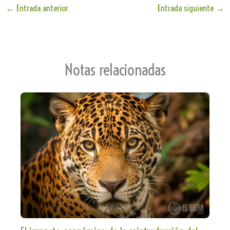
Tr
Ap
ok
←
Entrada anterior
Entrada siguiente
→
an
p
sla
te
Notas relacionadas