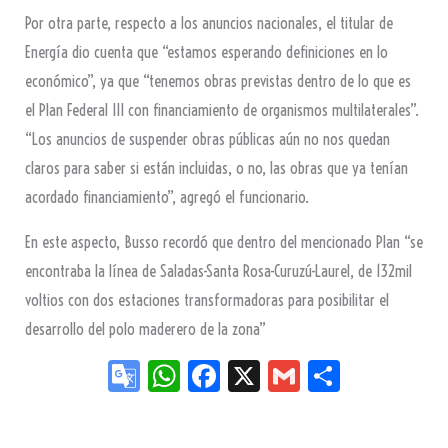
Por otra parte, respecto a los anuncios nacionales, el titular de
Energía dio cuenta que “estamos esperando definiciones en lo
económico”, ya que “tenemos obras previstas dentro de lo que es
el Plan Federal III con financiamiento de organismos multilaterales”.
“Los anuncios de suspender obras públicas aún no nos quedan
claros para saber si están incluidas, o no, las obras que ya tenían
acordado financiamiento”, agregó el funcionario.
En este aspecto, Busso recordó que dentro del mencionado Plan “se
encontraba la línea de Saladas-Santa Rosa-Curuzú-Laurel, de 132mil
voltios con dos estaciones transformadoras para posibilitar el
desarrollo del polo maderero de la zona”
Go
W
Fa
X
G
Sh
og
ha
ce
m
ar
le
ts
bo
ail
e