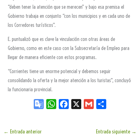
“deben tener la atención que se merecen” y bajo esa premisa el
Gobierno trabaja en conjunto “con los municipios y en cada uno de
los Corredores turísticos”.
E. puntualizó que es clave la vinculación con otras áreas de
Gobierno, como en este caso con la Subsecretaría de Empleo para
llegar de manera eficiente con estos programas.
“Corrientes tiene un enorme potencial y debemos seguir
consolidando la oferta y la mejor atención a los turistas”, concluyó
la funcionaria provincial.
Go
W
Fa
X
G
Sh
og
ha
ce
m
ar
le
ts
bo
ail
e
Tr
Ap
ok
←
Entrada anterior
Entrada siguiente
→