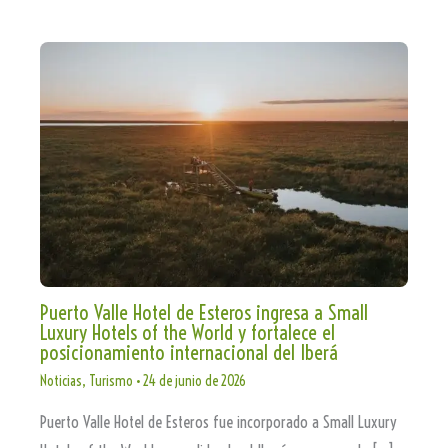
Puerto Valle Hotel de Esteros ingresa a Small
Luxury Hotels of the World y fortalece el
posicionamiento internacional del Iberá
Noticias
,
Turismo
•
24 de junio de 2026
Puerto Valle Hotel de Esteros fue incorporado a Small Luxury