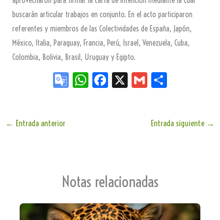
buscarán articular trabajos en conjunto. En el acto participaron
referentes y miembros de las Colectividades de España, Japón,
México, Italia, Paraguay, Francia, Perú, Israel, Venezuela, Cuba,
Colombia, Bolivia, Brasil, Uruguay y Egipto.
Go
W
Fa
X
G
Sh
og
ha
ce
m
ar
le
ts
bo
ail
e
Tr
Ap
ok
←
Entrada anterior
Entrada siguiente
→
an
p
sla
te
Notas relacionadas