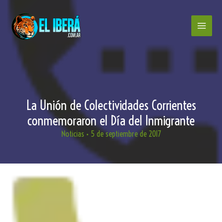
Ir
al
contenido
La Unión de Colectividades Corrientes
conmemoraron el Día del Inmigrante
Noticias
•
5 de septiembre de 2017