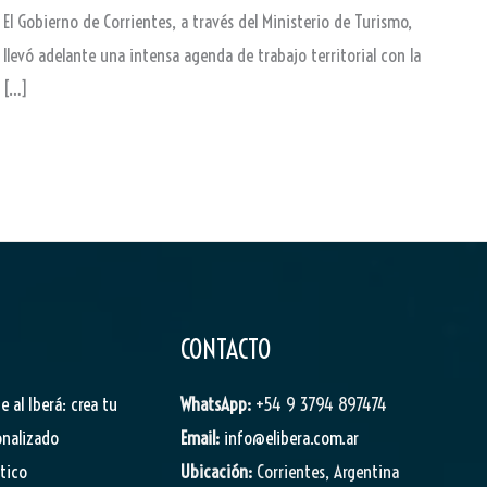
El Gobierno de Corrientes, a través del Ministerio de Turismo,
llevó adelante una intensa agenda de trabajo territorial con la
[…]
CONTACTO
je al Iberá: crea tu
WhatsApp:
+54 9 3794 897474
onalizado
Email:
info@elibera.com.ar
stico
Ubicación:
Corrientes, Argentina