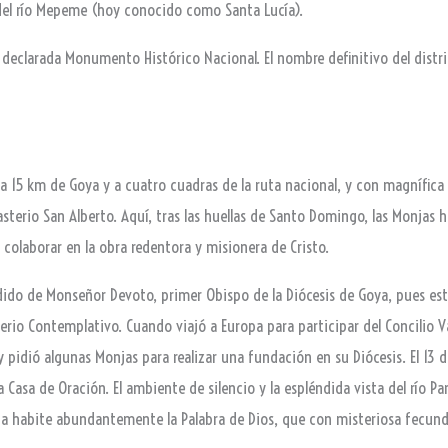
 del río Mepeme (hoy conocido como Santa Lucía).
 declarada Monumento Histórico Nacional. El nombre definitivo del distrito
 a 15 km de Goya y a cuatro cuadras de la ruta nacional, y con magnífica
terio San Alberto. Aquí, tras las huellas de Santo Domingo, las Monjas h
 colaborar en la obra redentora y misionera de Cristo.
dido de Monseñor Devoto, primer Obispo de la Diócesis de Goya, pues est
rio Contemplativo. Cuando viajó a Europa para participar del Concilio V
 y pidió algunas Monjas para realizar una fundación en su Diócesis. El 13 
Casa de Oración. El ambiente de silencio y la espléndida vista del río Pa
a habite abundantemente la Palabra de Dios, que con misteriosa fecundi