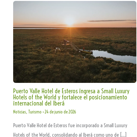
Puerto Valle Hotel de Esteros ingresa a Small Luxury
Hotels of the World y fortalece el posicionamiento
internacional del Iberá
Noticias
,
Turismo
•
24 de junio de 2026
Puerto Valle Hotel de Esteros fue incorporado a Small Luxury
Hotels of the World, consolidando al Iberá como uno de […]