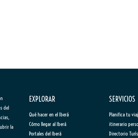
EXPLORAR
SERVICIOS
ón
s del
Qué hacer en el Iberá
Planifica tu via
cias,
Cómo llegar al Iberá
itinerario pers
ubrir la
Portales del Iberá
Directorio Turí