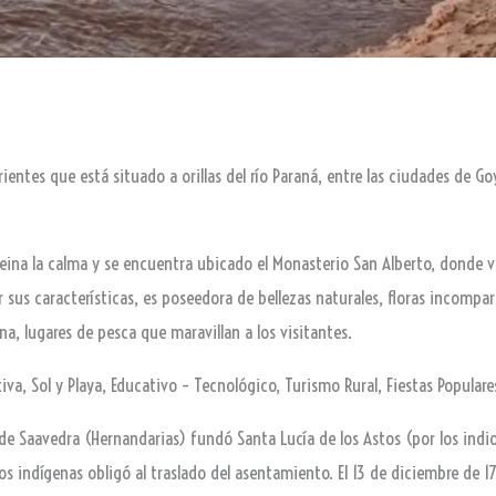
rientes que está situado a orillas del río Paraná, entre las ciudades de G
ar reina la calma y se encuentra ubicado el Monasterio San Alberto, dond
 sus características, es poseedora de bellezas naturales, floras incompara
, lugares de pesca que maravillan a los visitantes.
va, Sol y Playa, Educativo – Tecnológico, Turismo Rural, Fiestas Populare
 de Saavedra (Hernandarias) fundó Santa Lucía de los Astos (por los indios
s indígenas obligó al traslado del asentamiento. El 13 de diciembre de 1