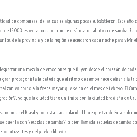
ntidad de comparsas, de las cuales algunas pocas subsistieron. Este año 
de 15.000 espectadores por noche disfrutaron al ritmo de samba. Es así
puntos de la provincia y de la región se acercaron cada noche para vivir e
 despertar una mezcla de emociones que fluyen desde el corazón de cada 
a gran protagonista la batería que al ritmo de samba hace delirar a la t
ealizan en torno a la fiesta mayor que se da en el mes de febrero. El Car
egración\”, ya que la ciudad tiene un límite con la ciudad brasileña de U
stumbres del Brasil y por esta particularidad hace que también sea deno
 que cuenta con \”escolas de samba\” o bien llamada escuelas de samba c
 simpatizantes y del pueblo libreño.