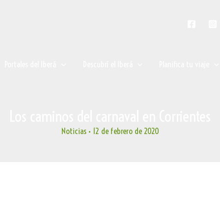
Portales del Iberá
Descubrí el Iberá
Planifica tu viaje
Los caminos del carnaval en Corrientes
Noticias
•
12 de febrero de 2020