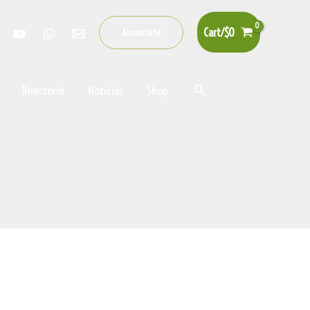
Cart/
$
0
Anunciate
Buscar
Directorio
Noticias
Shop