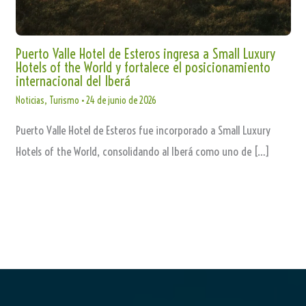
Puerto Valle Hotel de Esteros ingresa a Small Luxury
Hotels of the World y fortalece el posicionamiento
internacional del Iberá
Noticias
,
Turismo
•
24 de junio de 2026
Puerto Valle Hotel de Esteros fue incorporado a Small Luxury
Hotels of the World, consolidando al Iberá como uno de […]