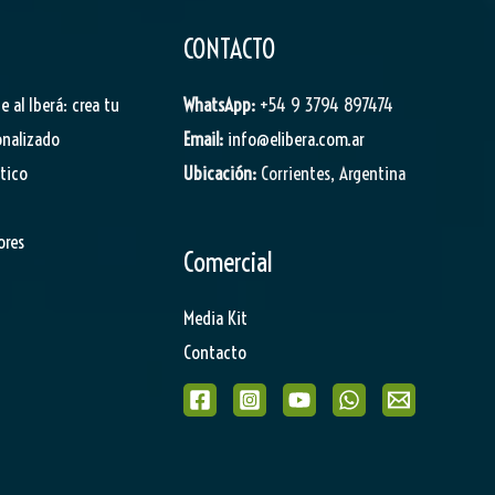
CONTACTO
je al Iberá: crea tu
WhatsApp:
+54 9 3794 897474
onalizado
Email:
info@elibera.com.ar
stico
Ubicación:
Corrientes, Argentina
ores
Comercial
Media Kit
Contacto