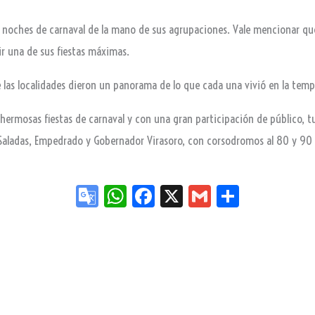
oches de carnaval de la mano de sus agrupaciones. Vale mencionar que t
vir una de sus fiestas máximas.
 las localidades dieron un panorama de lo que cada una vivió en la tem
hermosas fiestas de carnaval y con una gran participación de público, tur
, Saladas, Empedrado y Gobernador Virasoro, con corsodromos al 80 y 9
Go
W
Fa
X
G
Sh
og
ha
ce
m
ar
le
ts
bo
ail
e
Tr
Ap
ok
an
p
sla