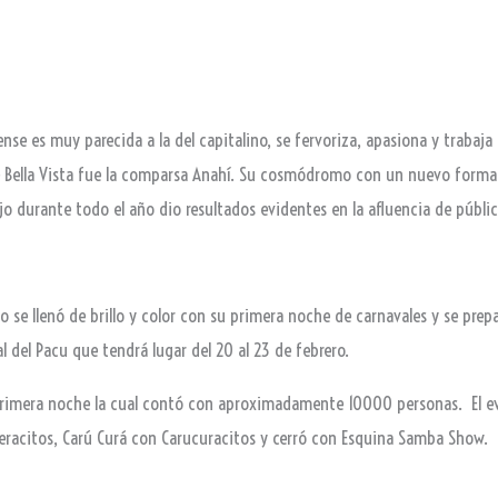
tense es muy parecida a la del capitalino, se fervoriza, apasiona y trabaj
 Bella Vista fue la comparsa Anahí. Su cosmódromo con un nuevo forma
o durante todo el año dio resultados evidentes en la afluencia de públic
o se llenó de brillo y color con su primera noche de carnavales y se prep
al del Pacu que tendrá lugar del 20 al 23 de febrero.
 primera noche la cual contó con aproximadamente 10000 personas. El eve
iberacitos, Carú Curá con Carucuracitos y cerró con Esquina Samba Show.