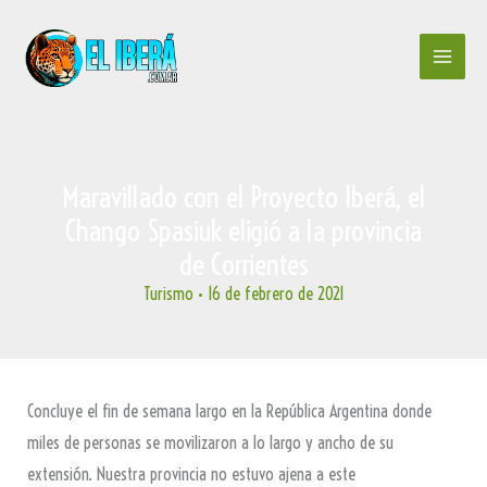
Ir
al
contenido
Maravillado con el Proyecto Iberá, el
Chango Spasiuk eligió a la provincia
de Corrientes
Turismo
•
16 de febrero de 2021
Concluye el fin de semana largo en la República Argentina donde
miles de personas se movilizaron a lo largo y ancho de su
extensión. Nuestra provincia no estuvo ajena a este