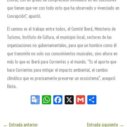
que tienen que ver con todo esto que ha observado y vivenciado en
Concepción”, apuntó.
El camino es el trabajo entre todos, el Comité Iberá, Ministerio de
Turismo, Instituto de Cultura, el municipio local, sectores de las
organizaciones no gubernamentales, para que un hombre como él
que transmite no solo sus conocimientos musicales, sino ahora en
más lo que es Iberá para Corrientes y el mundo. “Es el aporte que
hace Corrientes para mitigar el impacto ambiental, el cambio
climático que es precisamente preservar un ecosistema”, aseguró
Flinta.
Go
W
Fa
X
G
Sh
og
ha
ce
m
ar
le
ts
bo
ail
e
←
Entrada anterior
Entrada siguiente
→