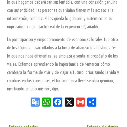
lo que hagamos deberá ser sustentable, con una conexión genuina
con autenticidad, las personas que viajan tienen más acceso a la
información, con lo cual les queda lo genuino y autentico en su
impresión, con contacto real de la experiencia”, añadió.
La participación y empoderamiento de economías locales fue otro
de los tópicos desarrollados a la hora de afianzar los destinos “es
lo que nos hace diferentes, se empieza a sentir el propósito de los
viajes. Estamos aprendiendo la importancia de remarcar cómo
cambiara la forma de vivir y de viajar a futuro, priorizando la vida y
cambios en los consumos, el turismo para llevarse algo genuino,
invirtiendo en uno mismo”, dijo.
Go
W
Fa
X
G
Sh
og
ha
ce
m
ar
le
ts
bo
ail
e
←
Entrada anterior
Entrada siguiente
→