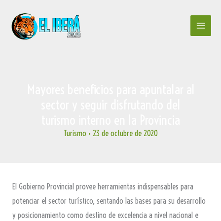
Ir
al
contenido
Mayores beneficios para apuntalar al
sector y seguir disfrutando del
turismo interno en la Provincia
Turismo
•
23 de octubre de 2020
El Gobierno Provincial provee herramientas indispensables para
potenciar el sector turístico, sentando las bases para su desarrollo
y posicionamiento como destino de excelencia a nivel nacional e