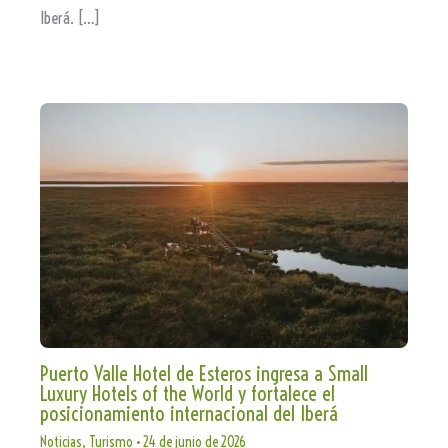
Iberá. […]
Puerto Valle Hotel de Esteros ingresa a Small
Luxury Hotels of the World y fortalece el
posicionamiento internacional del Iberá
Noticias
,
Turismo
•
24 de junio de 2026