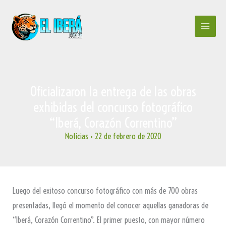
Ir
al
contenido
Oficializaron la entrega de las obras
exhibidas del concurso fotográfico
“Iberá, Corazón Correntino”
Noticias
•
22 de febrero de 2020
Luego del exitoso concurso fotográfico con más de 700 obras
presentadas, llegó el momento del conocer aquellas ganadoras de
“Iberá, Corazón Correntino”. El primer puesto, con mayor número