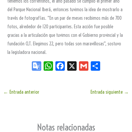
tenemos los correntinos, el año pasado se cumplió el primer año
del Parque Nacional Iberá, entonces tuvimos la idea de mostrarlo a
través de fotografías. “En un par de meses recibimos más de 700
fotos, alrededor de 120 participantes. Esta acción fue posible
gracias a la articulación que tuvimos con el Gobierno provincial y la
fundación CLT. Elegimos 22, pero todas son maravillosas”, sostuvo
la legisladora nacional.
Go
W
Fa
X
G
Sh
og
ha
ce
m
ar
le
ts
bo
ail
e
Tr
Ap
ok
←
Entrada anterior
Entrada siguiente
→
an
p
sla
te
Notas relacionadas