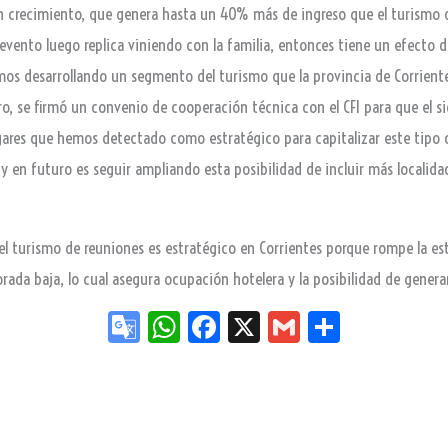
n crecimiento, que genera hasta un 40% más de ingreso que el turismo 
evento luego replica viniendo con la familia, entonces tiene un efecto di
mos desarrollando un segmento del turismo que la provincia de Corriente
o, se firmó un convenio de cooperación técnica con el CFI para que el s
ugares que hemos detectado como estratégico para capitalizar este tipo d
y en futuro es seguir ampliando esta posibilidad de incluir más localidade
el turismo de reuniones es estratégico en Corrientes porque rompe la e
rada baja, lo cual asegura ocupación hotelera y la posibilidad de ge
Go
W
Fa
X
G
Sh
og
ha
ce
m
ar
le
ts
bo
ail
e
Tr
Ap
ok