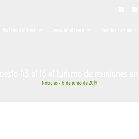
Portales del Iberá
Descubrí el Iberá
Planifica tu viaje
uesto 43 al 16 el turismo de reuniones en
Noticias
•
6 de junio de 2019