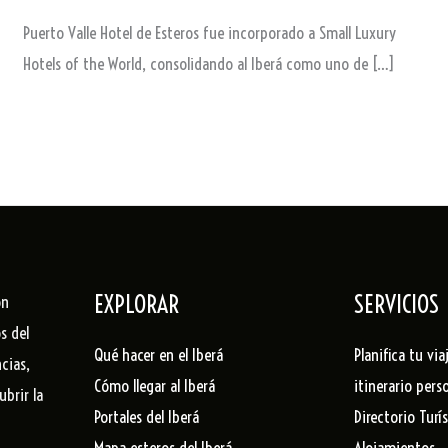
Puerto Valle Hotel de Esteros fue incorporado a Small Luxury
Hotels of the World, consolidando al Iberá como uno de […]
EXPLORAR
SERVICIOS
ón
s del
Qué hacer en el Iberá
Planifica tu via
cias,
Cómo llegar al Iberá
itinerario pers
ubrir la
Portales del Iberá
Directorio Turí
Mapa esteros del Iberá
Alojamientos