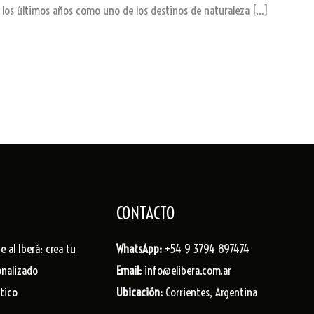
los últimos años como uno de los destinos de naturaleza […]
CONTACTO
je al Iberá: crea tu
WhatsApp:
+54 9 3794 897474
onalizado
Email:
info@elibera.com.ar
stico
Ubicación:
Corrientes, Argentina