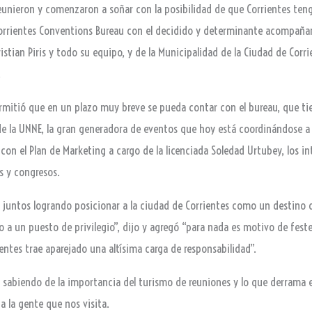
eunieron y comenzaron a soñar con la posibilidad de que Corrientes ten
Corrientes Conventions Bureau con el decidido y determinante acompañam
istian Piris y todo su equipo, y de la Municipalidad de la Ciudad de Corri
.
ermitió que en un plazo muy breve se pueda contar con el bureau, que ti
de la UNNE, la gran generadora de eventos que hoy está coordinándose a 
on el Plan de Marketing a cargo de la licenciada Soledad Urtubey, los in
os y congresos.
os juntos logrando posicionar a la ciudad de Corrientes como un destino
 un puesto de privilegio”, dijo y agregó “para nada es motivo de festej
entes trae aparejado una altísima carga de responsabilidad”.
do, sabiendo de la importancia del turismo de reuniones y lo que derram
a la gente que nos visita.