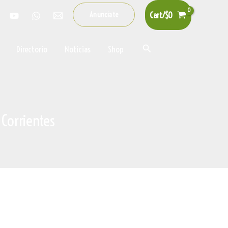
Cart/
$
0
Anunciate
Buscar
Directorio
Noticias
Shop
 Corrientes