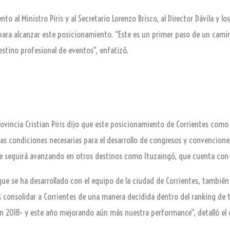
o al Ministro Piris y al Secretario Lorenzo Brisco, al Director Dávila y l
je para alcanzar este posicionamiento. “Este es un primer paso de un cam
r destino profesional de eventos”, enfatizó.
 provincia Cristian Piris dijo que este posicionamiento de Corrientes com
s condiciones necesarias para el desarrollo de congresos y convenciones.
s se seguirá avanzando en otros destinos como Ituzaingó, que cuenta con 
que se ha desarrollado con el equipo de la ciudad de Corrientes, también
s consolidar a Corrientes de una manera decidida dentro del ranking de
en 2018- y este año mejorando aún más nuestra performance”, detalló el d