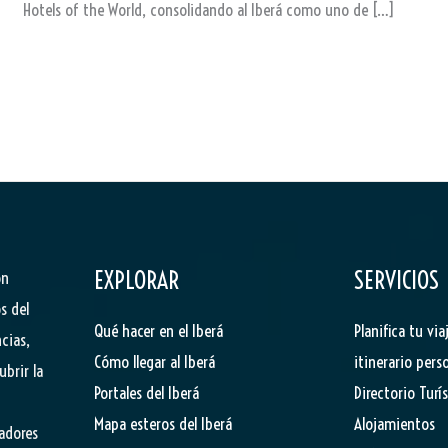
Hotels of the World, consolidando al Iberá como uno de […]
EXPLORAR
SERVICIOS
ón
s del
Qué hacer en el Iberá
Planifica tu via
cias,
Cómo llegar al Iberá
itinerario pers
ubrir la
Portales del Iberá
Directorio Turí
Mapa esteros del Iberá
Alojamientos
tadores