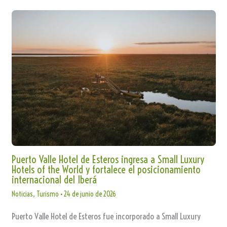
Puerto Valle Hotel de Esteros ingresa a Small Luxury
Hotels of the World y fortalece el posicionamiento
internacional del Iberá
Noticias
,
Turismo
•
24 de junio de 2026
Puerto Valle Hotel de Esteros fue incorporado a Small Luxury