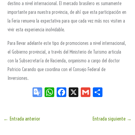
destino a nivel internacional. El mercado brasilero es sumamente
importante para nuestra provincia, de ahí que esta participación en
la Feria renueva la expectativa para que cada vez más nos visiten a
vivir esta experiencia inolvidable.
Para llevar adelante este tipo de promociones a nivel internacional,
el Gobierno provincial, a través del Ministerio de Turismo articula
con la Subsecretaría de Hacienda, organismo a cargo del doctor
Patricio Carando que coordina con el Consejo Federal de
Inversiones.
Go
W
Fa
X
G
Sh
og
ha
ce
m
ar
le
ts
bo
ail
e
Tr
Ap
ok
←
Entrada anterior
Entrada siguiente
→
an
p