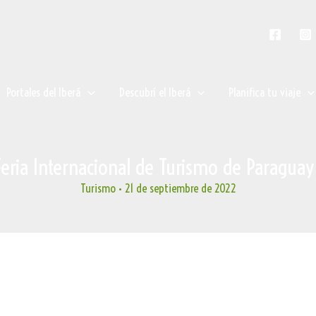
Portales del Iberá
Descubrí el Iberá
Planifica tu viaje
eria Internacional de Turismo de Paraguay
Turismo
•
21 de septiembre de 2022