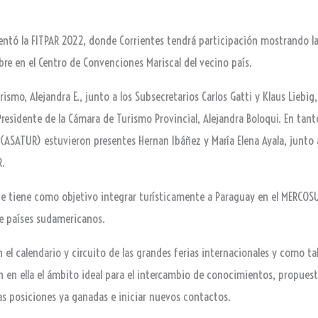
entó la FITPAR 2022, donde Corrientes tendrá participación mostrando la o
mbre en el Centro de Convenciones Mariscal del vecino país.
rismo, Alejandra E., junto a los Subsecretarios Carlos Gatti y Klaus Liebi
 Presidente de la Cámara de Turismo Provincial, Alejandra Boloqui. En tan
ASATUR) estuvieron presentes Hernan Ibáñez y María Elena Ayala, junto a 
R.
e tiene como objetivo integrar turísticamente a Paraguay en el MERCOSUR
e países sudamericanos.
el calendario y circuito de las grandes ferias internacionales y como ta
 en ella el ámbito ideal para el intercambio de conocimientos, propues
las posiciones ya ganadas e iniciar nuevos contactos.