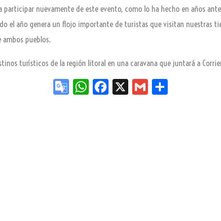
 a participar nuevamente de este evento, como lo ha hecho en años anteri
do el año genera un flojo importante de turistas que visitan nuestras ti
e ambos pueblos.
inos turísticos de la región litoral en una caravana que juntará a Corri
Go
W
Fa
X
G
Sh
og
ha
ce
m
ar
le
ts
bo
ail
e
Tr
Ap
ok
an
p
sla
te