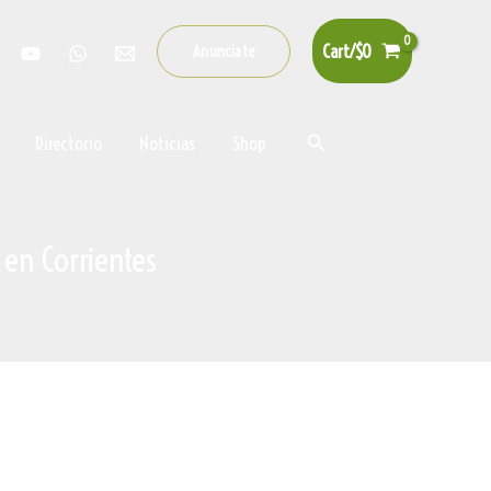
Cart/
$
0
Anunciate
Buscar
Directorio
Noticias
Shop
 en Corrientes