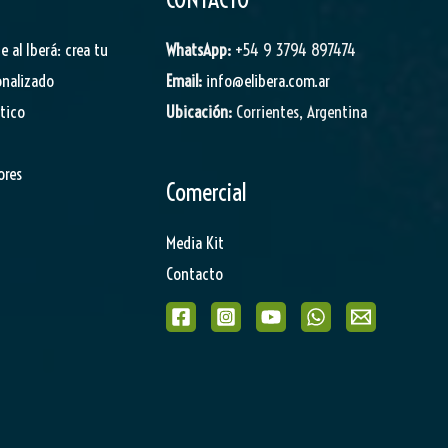
je al Iberá: crea tu
WhatsApp:
+54 9 3794 897474
onalizado
Email:
info@elibera.com.ar
stico
Ubicación:
Corrientes, Argentina
ores
Comercial
Media Kit
Contacto