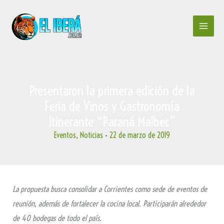
Ir
al
contenido
Presentaron la primera edición de la
Feria de Vinos y Gastronomía
Itinerante “Paraná Malbec”
Eventos
,
Noticias
•
22 de marzo de 2019
La propuesta busca consolidar a Corrientes como sede de eventos de
reunión, además de fortalecer la cocina local. Participarán alrededor
de 40 bodegas de todo el país.