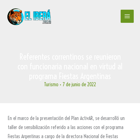
Ir
al
contenido
Referentes correntinos se reunieron
con funcionaria nacional en virtud al
programa Fiestas Argentinas
Turismo
•
7 de junio de 2022
En el marco de la presentación del Plan ActivAR, se desarrolló un
taller de sensibilización referido a las acciones con el programa
Fiestas Argentinas a cargo de la directora Nacional de Fiestas