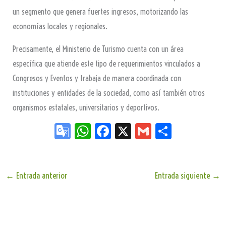
un segmento que genera fuertes ingresos, motorizando las
economías locales y regionales.
Precisamente, el Ministerio de Turismo cuenta con un área
específica que atiende este tipo de requerimientos vinculados a
Congresos y Eventos y trabaja de manera coordinada con
instituciones y entidades de la sociedad, como así también otros
organismos estatales, universitarios y deportivos.
Go
W
Fa
X
G
Sh
og
ha
ce
m
ar
le
ts
bo
ail
e
Tr
Ap
ok
←
Entrada anterior
Entrada siguiente
→
an
p
sla