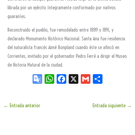
librada por un ejército íntegramente conformado por nativos
guaraníes.
Reconstruido el pueblo, fue remodelado entre 1889 y 1891, y
declarado Monumento Histórico Nacional. Santa Ana fue residencia
del naturalista francés Aimé Bonpland cuando éste se afincó en
Corrientes, invitado por el gobernador Pedro Ferré a dirigir el Museo
de Historia Natural de la ciudad.
Go
W
Fa
X
G
Sh
og
ha
ce
m
ar
le
ts
bo
ail
e
Tr
Ap
ok
←
Entrada anterior
Entrada siguiente
→
an
p
sla