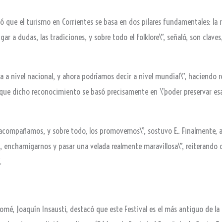
có que el turismo en Corrientes se basa en dos pilares fundamentales: la r
ugar a dudas, las tradiciones, y sobre todo el folklore\”, señaló, son clav
a a nivel nacional, y ahora podríamos decir a nivel mundial\”, haciendo 
ó que dicho reconocimiento se basó precisamente en \”poder preservar esas
 acompañamos, y sobre todo, los promovemos\”, sostuvo E.. Finalmente, a
, enchamigarnos y pasar una velada realmente maravillosa\”, reiterando 
.
Tomé, Joaquín Insausti, destacó que este Festival es el más antiguo de la