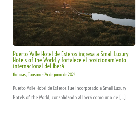
Puerto Valle Hotel de Esteros ingresa a Small Luxury
Hotels of the World y fortalece el posicionamiento
internacional del Iberá
Noticias
,
Turismo
•
24 de junio de 2026
Puerto Valle Hotel de Esteros fue incorporado a Small Luxury
Hotels of the World, consolidando al Iberá como uno de […]