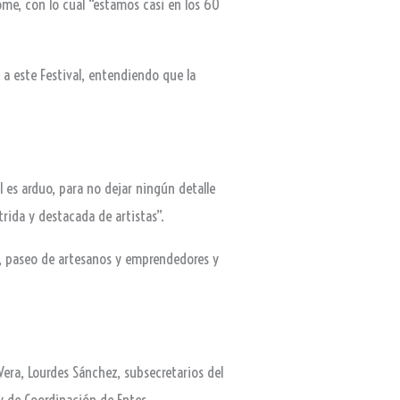
ome, con lo cual “estamos casi en los 60
a este Festival, entendiendo que la
l es arduo, para no dejar ningún detalle
rida y destacada de artistas”.
mía, paseo de artesanos y emprendedores y
 Vera, Lourdes Sánchez, subsecretarios del
 y de Coordinación de Entes