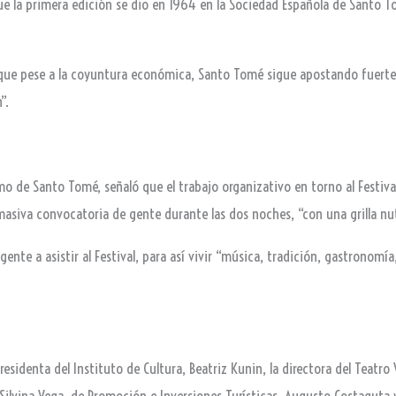
que la primera edición se dio en 1964 en la Sociedad Española de Santo T
 que pese a la coyuntura económica, Santo Tomé sigue apostando fuerte 
”.
smo de Santo Tomé, señaló que el trabajo organizativo en torno al Festiva
masiva convocatoria de gente durante las dos noches, “con una grilla nut
 gente a asistir al Festival, para así vivir “música, tradición, gastrono
esidenta del Instituto de Cultura, Beatriz Kunin, la directora del Teatro
 Silvina Vega, de Promoción e Inversiones Turísticas, Augusto Costaguta