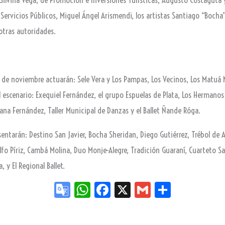
 Servicios Públicos, Miguel Ángel Arismendi, los artistas Santiago “Bocha
otras autoridades.
es 7 de noviembre actuarán: Sele Vera y Los Pampas, Los Vecinos, Los Matu
escenario: Exequiel Fernández, el grupo Espuelas de Plata, Los Hermanos 
hana Fernández, Taller Municipal de Danzas y el Ballet Ñande Róga.
sentarán: Destino San Javier, Bocha Sheridan, Diego Gutiérrez, Trébol de
olfo Píriz, Cambá Molina, Duo Monje-Alegre, Tradición Guaraní, Cuarteto S
, y El Regional Ballet.
Go
W
Fa
X
G
Sh
og
ha
ce
m
ar
le
ts
bo
ail
e