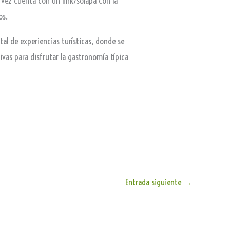
u vez cuenta con un link/solapa con la
os.
l de experiencias turísticas, donde se
vas para disfrutar la gastronomía típica
Entrada siguiente
→