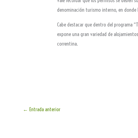
Vale recordar que los permisos se deben sol
denominación turismo interno, en donde l
Cabe destacar que dentro del programa “Tu
expone una gran variedad de alojamientos,
correntina.
←
Entrada anterior