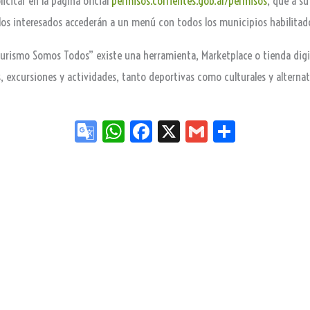
icitar en la página oficial
permisos.corrientes.gob.ar/permisos
, que a s
os interesados accederán a un menú con todos los municipios habilitad
rismo Somos Todos” existe una herramienta, Marketplace o tienda digita
 excursiones y actividades, tanto deportivas como culturales y alternati
Go
W
Fa
X
G
Sh
og
ha
ce
m
ar
le
ts
bo
ail
e
Tr
Ap
ok
an
p
sla
te