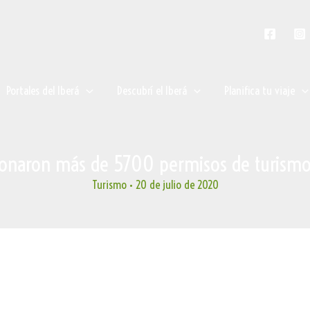
Portales del Iberá
Descubrí el Iberá
Planifica tu viaje
ionaron más de 5700 permisos de turismo
Turismo
•
20 de julio de 2020