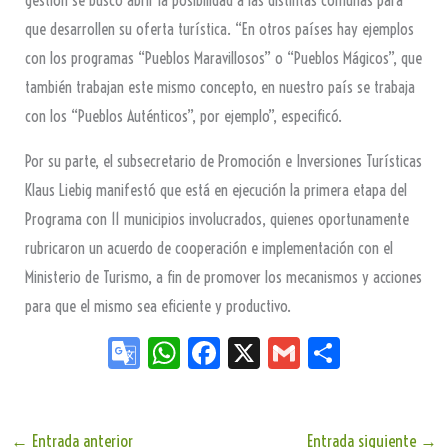
gestión se buscó abrir la posibilidad a las distintas comunas para
que desarrollen su oferta turística. “En otros países hay ejemplos
con los programas “Pueblos Maravillosos” o “Pueblos Mágicos”, que
también trabajan este mismo concepto, en nuestro país se trabaja
con los “Pueblos Auténticos”, por ejemplo”, especificó.
Por su parte, el subsecretario de Promoción e Inversiones Turísticas
Klaus Liebig manifestó que está en ejecución la primera etapa del
Programa con 11 municipios involucrados, quienes oportunamente
rubricaron un acuerdo de cooperación e implementación con el
Ministerio de Turismo, a fin de promover los mecanismos y acciones
para que el mismo sea eficiente y productivo.
Go
W
Fa
X
G
Sh
og
ha
ce
m
ar
le
ts
bo
ail
e
←
Entrada anterior
Entrada siguiente
→