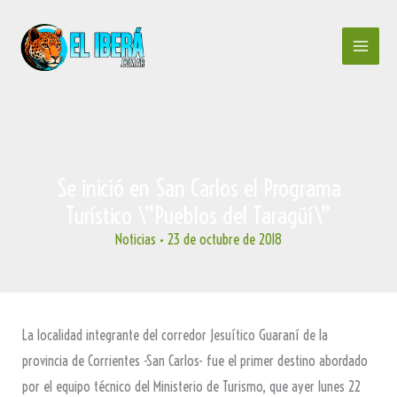
Ir
al
contenido
Se inició en San Carlos el Programa
Turístico \”Pueblos del Taragüí\”
Noticias
•
23 de octubre de 2018
La localidad integrante del corredor Jesuítico Guaraní de la
provincia de Corrientes -San Carlos- fue el primer destino abordado
por el equipo técnico del Ministerio de Turismo, que ayer lunes 22