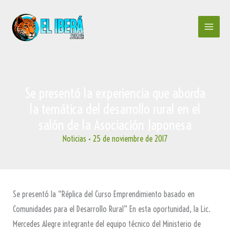
Ir
al
contenido
Se presentó la experiencia que aborda
la temática del desarrollo rural en el
salón de la Asociación Japonesa
Noticias
•
25 de noviembre de 2017
Se presentó la “Réplica del Curso Emprendimiento basado en
Comunidades para el Desarrollo Rural” En esta oportunidad, la Lic.
Mercedes Alegre integrante del equipo técnico del Ministerio de