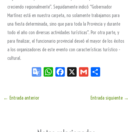
creciendo regionalmente”. Seguidamente indicó “Gobernador
Martínez está en nuestra carpeta, no solamente trabajamos para
una fiesta determinada, sino que para toda la Provincia y durante
todo el año con diversas actividades turísticas”. Por otra parte, y
para finalizar, el funcionario provincial deseó el mayor de los éxitos
a los organizadores de este evento con características turístico -
cultural.
Go
W
Fa
X
G
Sh
og
ha
ce
m
ar
le
ts
bo
ail
e
Tr
Ap
ok
←
Entrada anterior
Entrada siguiente
→
an
p
sla
te