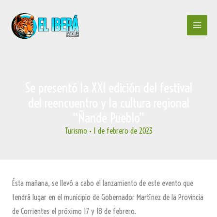
Ir
al
contenido
Se presentó la XXI edición del festival
del reencuentro y la cultura regional
“Ñande Pueblo”
Turismo
•
1 de febrero de 2023
Ésta mañana, se llevó a cabo el lanzamiento de este evento que
tendrá lugar en el municipio de Gobernador Martínez de la Provincia
de Corrientes el próximo 17 y 18 de febrero.