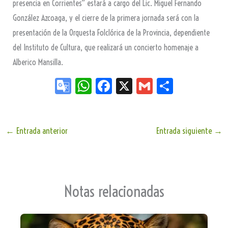
presencia en Corrientes” estará a cargo del Lic. Miguel Fernando
González Azcoaga, y el cierre de la primera jornada será con la
presentación de la Orquesta Folclórica de la Provincia, dependiente
del Instituto de Cultura, que realizará un concierto homenaje a
Alberico Mansilla.
Go
W
Fa
X
G
Sh
og
ha
ce
m
ar
le
ts
bo
ail
e
Tr
Ap
ok
←
Entrada anterior
Entrada siguiente
→
an
p
sla
te
Notas relacionadas