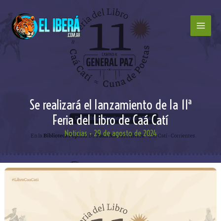
Ir
al
contenido
Se realizará el lanzamiento de la 11ª
Feria del Libro de Caá Catí
Noticias
•
29 de agosto de 2024