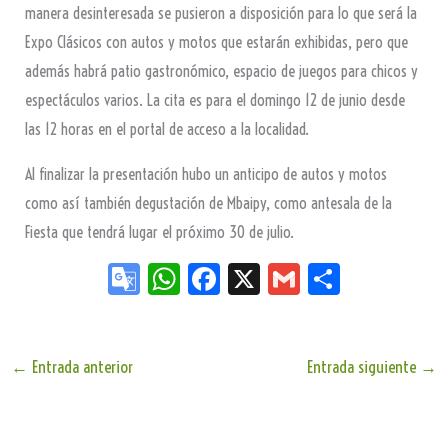
manera desinteresada se pusieron a disposición para lo que será la
Expo Clásicos con autos y motos que estarán exhibidas, pero que
además habrá patio gastronómico, espacio de juegos para chicos y
espectáculos varios. La cita es para el domingo 12 de junio desde
las 12 horas en el portal de acceso a la localidad.
Al finalizar la presentación hubo un anticipo de autos y motos
como así también degustación de Mbaipy, como antesala de la
Fiesta que tendrá lugar el próximo 30 de julio.
Go
W
Fa
X
G
Sh
og
ha
ce
m
ar
le
ts
bo
ail
e
Tr
Ap
ok
←
Entrada anterior
Entrada siguiente
→
an
p
sla