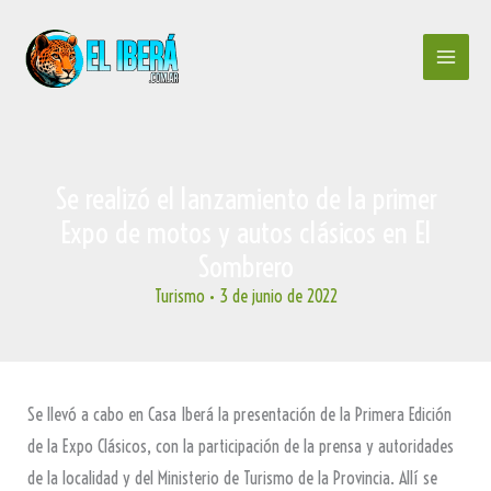
Ir
al
contenido
Se realizó el lanzamiento de la primer
Expo de motos y autos clásicos en El
Sombrero
Turismo
•
3 de junio de 2022
Se llevó a cabo en Casa Iberá la presentación de la Primera Edición
de la Expo Clásicos, con la participación de la prensa y autoridades
de la localidad y del Ministerio de Turismo de la Provincia. Allí se