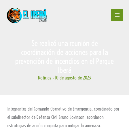
Ir
al
contenido
Se realizó una reunión de
coordinación de acciones para la
prevención de incendios en el Parque
Iberá
Noticias
•
10 de agosto de 2023
Integrantes del Comando Operativo de Emergencia, coordinado por
el subdirector de Defensa Civil Bruno Lovinson, acordaron
estrategias de acción conjunta para mitigar la amenaza.