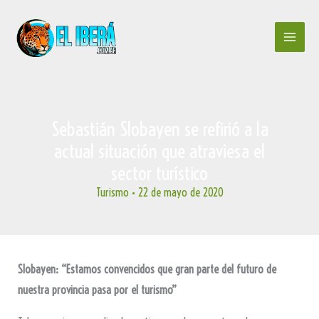
Ir
al
contenido
Sebastián Slobayen se refirió a la
actual situación que atraviesa el
sector turístico
Turismo
•
22 de mayo de 2020
Slobayen: “Estamos convencidos que gran parte del futuro de
nuestra provincia pasa por el turismo”