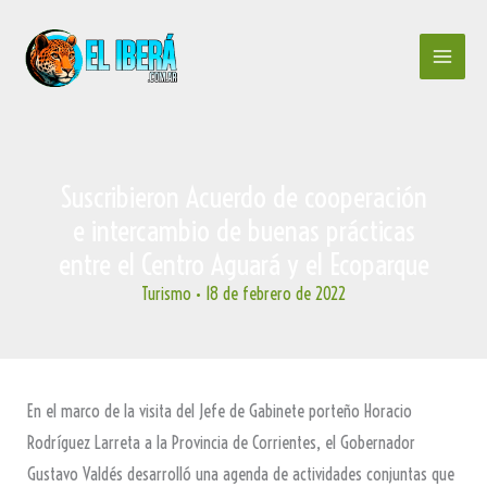
Ir
al
contenido
Suscribieron Acuerdo de cooperación
e intercambio de buenas prácticas
entre el Centro Aguará y el Ecoparque
Turismo
•
18 de febrero de 2022
En el marco de la visita del Jefe de Gabinete porteño Horacio
Rodríguez Larreta a la Provincia de Corrientes, el Gobernador
Gustavo Valdés desarrolló una agenda de actividades conjuntas que