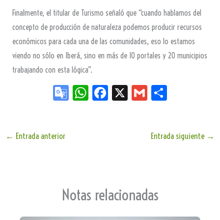
Finalmente, el titular de Turismo señaló que “cuando hablamos del
concepto de producción de naturaleza podemos producir recursos
económicos para cada una de las comunidades, eso lo estamos
viendo no sólo en Iberá, sino en más de 10 portales y 20 municipios
trabajando con esta lógica”.
Go
W
Fa
X
G
Sh
og
ha
ce
m
ar
le
ts
bo
ail
e
Tr
Ap
ok
←
Entrada anterior
Entrada siguiente
→
an
p
sla
te
Notas relacionadas