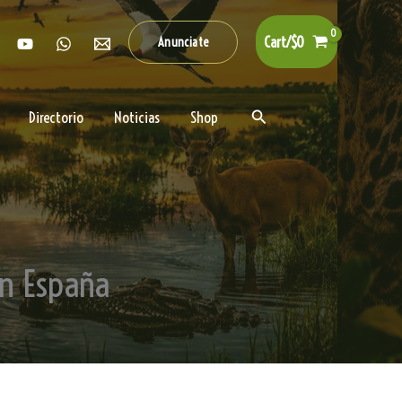
Cart/
$
0
Anunciate
Buscar
Directorio
Noticias
Shop
en España