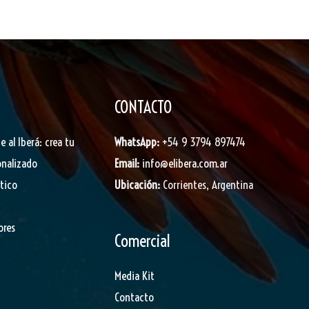
CONTACTO
je al Iberá: crea tu
WhatsApp:
+54 9 3794 897474
onalizado
Email:
info@elibera.com.ar
stico
Ubicación:
Corrientes, Argentina
ores
Comercial
Media Kit
Contacto