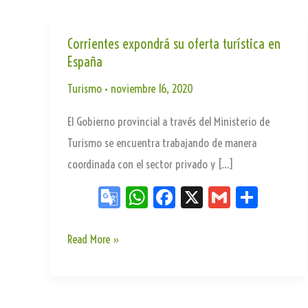
Corrientes expondrá su oferta turística en
España
Turismo
•
noviembre 16, 2020
El Gobierno provincial a través del Ministerio de
Turismo se encuentra trabajando de manera
coordinada con el sector privado y […]
Go
W
Fa
X
G
Sh
og
ha
ce
m
ar
le
ts
bo
ail
e
Corrientes
Read More »
Tr
Ap
ok
expondrá
an
p
su
sla
oferta