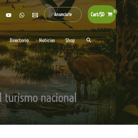
Cart/
$
0
Anunciate
Buscar
Directorio
Noticias
Shop
l turismo nacional