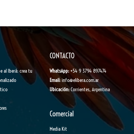
CONTACTO
je al Iberá: crea tu
WhatsApp:
+54 9 3794 897474
onalizado
Email:
info@elibera.com.ar
stico
Ubicación:
Corrientes, Argentina
ores
Comercial
Media Kit