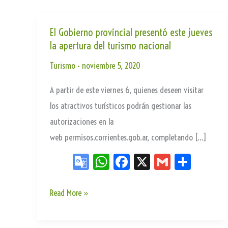
El Gobierno provincial presentó este jueves
la apertura del turismo nacional
Turismo
•
noviembre 5, 2020
A partir de este viernes 6, quienes deseen visitar
los atractivos turísticos podrán gestionar las
autorizaciones en la
web permisos.corrientes.gob.ar, completando […]
Go
W
Fa
X
G
Sh
og
ha
ce
m
ar
le
ts
bo
ail
e
El
Read More »
Tr
Ap
ok
Gobierno
an
p
provincial