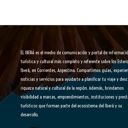
sla
presentó
te
este
jueves
la
apertura
del
EL IBERÁ
es el medio de comunicación y portal de informaci
turismo
turística y cultural más completo y referente sobre los Estero
nacional
Iberá, en Corrientes, Argentina. Compartimos guías, experien
noticias y servicios para ayudarte a planificar tu viaje y desc
riqueza natural y cultural de la región. Además, brindamos
visibilidad a marcas, emprendimientos, instituciones y pres
turísticos que forman parte del ecosistema del Iberá y su
desarrollo.