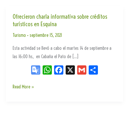
Ofrecieron charla informativa sobre créditos
turísticos en Esquina
Turismo
•
septiembre 15, 2021
Esta actividad se llevó a cabo el martes 14 de septiembre a
las 16:00 hs, en Cabaña el Pato de […]
Go
W
Fa
X
G
Sh
og
ha
ce
m
ar
le
ts
bo
ail
e
Ofrecieron
Read More »
charla
Tr
Ap
ok
informativa
an
p
sobre
sla
créditos
te
turísticos