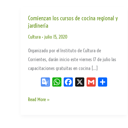
Comienzan los cursos de cocina regional y
jardinería
Cultura
•
julio 15, 2020
Organizado por el Instituto de Cultura de
Corrientes, darán inicio este viernes 17 de julio las
capacitaciones gratuitas en cocina […]
Go
W
Fa
X
G
Sh
og
ha
ce
m
ar
le
ts
bo
ail
e
Comienzan
Read More »
Tr
Ap
ok
los
an
p
cursos
sla
de