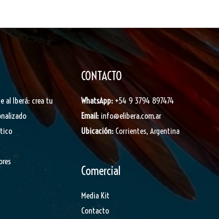
CONTACTO
je al Iberá: crea tu
WhatsApp:
+54 9 3794 897474
onalizado
Email:
info@elibera.com.ar
stico
Ubicación:
Corrientes, Argentina
ores
Comercial
Media Kit
Contacto