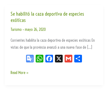
Se habilitó la caza deportiva de especies
exóticas
Turismo
•
mayo 26, 2020
Corrientes habilita la caza deportiva de especies exóticas En
vistas de que la provincia avanzó a una nueva fase de […]
Go
W
Fa
X
G
Sh
og
ha
ce
m
ar
le
ts
bo
ail
e
Se
Read More »
habilitó
Tr
Ap
ok
la
an
p
caza
sla
deportiva
te
de