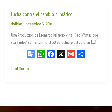
Lucha contra el cambio climático
Noticias
•
noviembre 3, 2016
Una Producción de Leonardo DiCaprio y Nat Geo \”Antes que
sea Tarde\” se transmitió el 30 de Octubre del 2016 en […]
Go
W
Fa
X
G
Sh
og
ha
ce
m
ar
le
ts
bo
ail
e
Lucha
Read More »
contra
Tr
Ap
ok
el
an
p
cambio
sla
climático
te