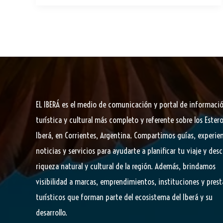
an
p
de
sla
Parques
te
Nacionales
tomó
hoy
posesión
efectiva
EL IBERÁ
es el medio de comunicación y portal de informaci
del
turística y cultural más completo y referente sobre los Estero
portal
Iberá, en Corrientes, Argentina. Compartimos guías, experien
Cambyretá
noticias y servicios para ayudarte a planificar tu viaje y desc
riqueza natural y cultural de la región. Además, brindamos
visibilidad a marcas, emprendimientos, instituciones y pres
turísticos que forman parte del ecosistema del Iberá y su
desarrollo.