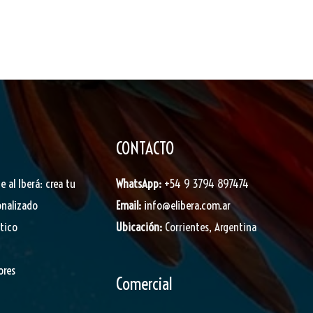
CONTACTO
je al Iberá: crea tu
WhatsApp:
+54 9 3794 897474
onalizado
Email:
info@elibera.com.ar
stico
Ubicación:
Corrientes, Argentina
ores
Comercial