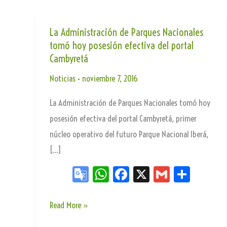
La Administración de Parques Nacionales
tomó hoy posesión efectiva del portal
Cambyretá
Noticias
•
noviembre 7, 2016
La Administración de Parques Nacionales tomó hoy
posesión efectiva del portal Cambyretá, primer
núcleo operativo del futuro Parque Nacional Iberá,
[…]
Go
W
Fa
X
G
Sh
og
ha
ce
m
ar
le
ts
bo
ail
e
La
Read More »
Tr
Ap
ok
Administración