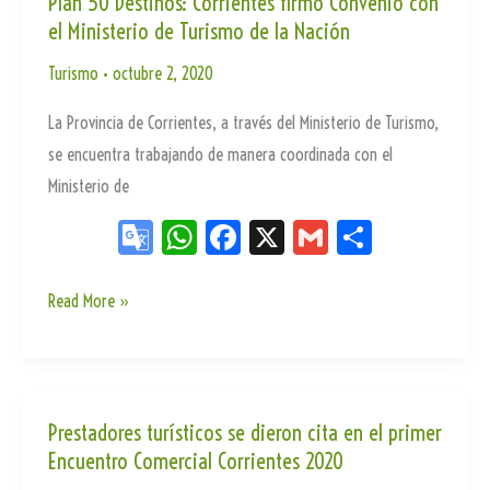
Plan 50 Destinos: Corrientes firmó Convenio con
te
el Ministerio de Turismo de la Nación
turístico
en
Turismo
•
octubre 2, 2020
Loreto
La Provincia de Corrientes, a través del Ministerio de Turismo,
y
se encuentra trabajando de manera coordinada con el
San
Ministerio de
Miguel
Go
W
Fa
X
G
Sh
og
ha
ce
m
ar
le
ts
bo
ail
e
Plan
Read More »
50
Tr
Ap
ok
Destinos:
an
p
Corrientes
sla
firmó
Prestadores turísticos se dieron cita en el primer
te
Encuentro Comercial Corrientes 2020
Convenio