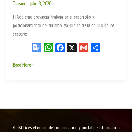
con
Turismo
•
julio 8, 2020
el
El Gobierno provincial trabaja en el desarrollo y
Ministerio
posicionamiento del turismo, ya que se trata de uno de los
de
sectores
Turismo
de
Go
W
Fa
X
G
Sh
la
og
ha
ce
m
ar
Nación
le
ts
bo
ail
e
Prestadores
Read More »
turísticos
Tr
Ap
ok
se
an
p
dieron
sla
cita
te
en
el
primer
EL IBERÁ
es el medio de comunicación y portal de información