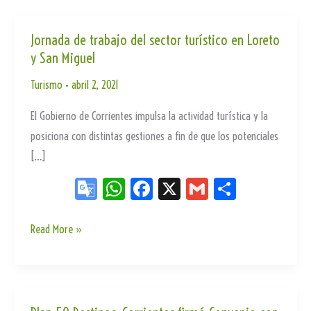
Jornada de trabajo del sector turístico en Loreto
y San Miguel
Turismo
•
abril 2, 2021
El Gobierno de Corrientes impulsa la actividad turística y la
posiciona con distintas gestiones a fin de que los potenciales
[…]
Go
W
Fa
X
G
Sh
og
ha
ce
m
ar
le
ts
bo
ail
e
Jornada
Read More »
de
Tr
Ap
ok
trabajo
an
p
del
sla
sector