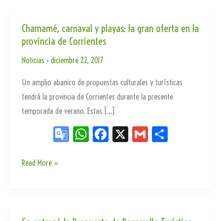
Chamamé, carnaval y playas: la gran oferta en la
provincia de Corrientes
Noticias
•
diciembre 22, 2017
Un amplio abanico de propuestas culturales y turísticas
tendrá la provincia de Corrientes durante la presente
temporada de verano. Estas […]
Go
W
Fa
X
G
Sh
og
ha
ce
m
ar
le
ts
bo
ail
e
Chamamé,
Read More »
carnaval
Tr
Ap
ok
y
an
p
playas:
sla
la