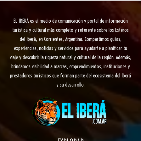
Turístico
Sustentable
EL IBERÁ
es el medio de comunicación y portal de información
para
turística y cultural más completo y referente sobre los Esteros
los
del Iberá, en Corrientes, Argentina. Compartimos guías,
municipios
experiencias, noticias y servicios para ayudarte a planificar tu
de
viaje y descubrir la riqueza natural y cultural de la región. Además,
Santa
brindamos visibilidad a marcas, emprendimientos, instituciones y
Ana
prestadores turísticos que forman parte del ecosistema del Iberá
y
y su desarrollo.
San
Cosme