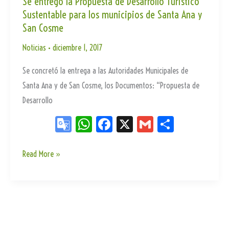
Se entregó la Propuesta de Desarrollo Turístico
te
Sustentable para los municipios de Santa Ana y
gran
San Cosme
oferta
en
Noticias
•
diciembre 1, 2017
la
Se concretó la entrega a las Autoridades Municipales de
provincia
Santa Ana y de San Cosme, los Documentos: “Propuesta de
de
Desarrollo
Corrientes
Go
W
Fa
X
G
Sh
og
ha
ce
m
ar
le
ts
bo
ail
e
Se
Read More »
entregó
Tr
Ap
ok
la
an
p
Propuesta
sla
de
te
Desarrollo