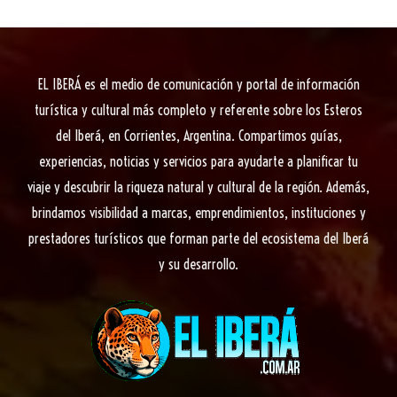
te
Centro
Cultural
en
EL IBERÁ
es el medio de comunicación y portal de información
la
turística y cultural más completo y referente sobre los Esteros
ex
del Iberá, en Corrientes, Argentina. Compartimos guías,
estación
experiencias, noticias y servicios para ayudarte a planificar tu
del
viaje y descubrir la riqueza natural y cultural de la región. Además,
Ferrocarril
brindamos visibilidad a marcas, emprendimientos, instituciones y
“El
prestadores turísticos que forman parte del ecosistema del Iberá
Económico”
y su desarrollo.