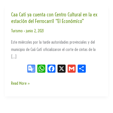
Caa Catí ya cuenta con Centro Cultural en la ex
estación del Ferrocarril “El Económico”
Turismo
•
junio 2, 2021
Este miércoles por la tarde autoridades provinciales y del
municipio de Caá Catí oficializaron el corte de cintas de la
[…]
Go
W
Fa
X
G
Sh
og
ha
ce
m
ar
le
ts
bo
ail
e
Caa
Read More »
Catí
Tr
Ap
ok
ya
an
p
cuenta
sla
con