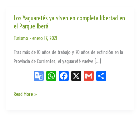
Los Yaguaretés ya viven en completa libertad en
el Parque Iberá
Turismo
•
enero 17, 2021
Tras más de 10 años de trabajo y 70 años de extinción en la
Provincia de Corrientes, el yaguareté vuelve […]
Go
W
Fa
X
G
Sh
og
ha
ce
m
ar
le
ts
bo
ail
e
Los
Read More »
Yaguaretés
Tr
Ap
ok
ya
an
p
viven
sla
en
te
completa