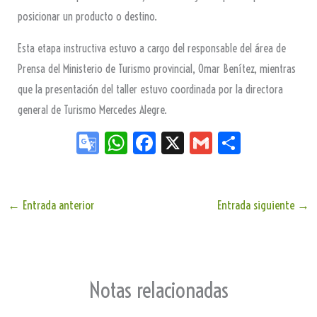
posicionar un producto o destino.
Esta etapa instructiva estuvo a cargo del responsable del área de
Prensa del Ministerio de Turismo provincial, Omar Benítez, mientras
que la presentación del taller estuvo coordinada por la directora
general de Turismo Mercedes Alegre.
Go
W
Fa
X
G
Sh
og
ha
ce
m
ar
le
ts
bo
ail
e
Tr
Ap
ok
←
Entrada anterior
Entrada siguiente
→
an
p
sla
te
Notas relacionadas