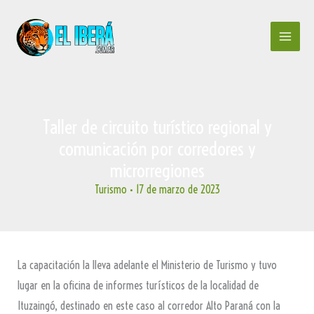
Ir
al
contenido
Taller de circuito turístico regional y
comunicación por corredores y
microrregiones
Turismo
•
17 de marzo de 2023
La capacitación la lleva adelante el Ministerio de Turismo y tuvo
lugar en la oficina de informes turísticos de la localidad de
Ituzaingó, destinado en este caso al corredor Alto Paraná con la