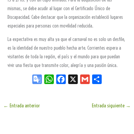
mismas, se debe acudir al lugar con el Certificado Único de
Discapacidad. Cabe destacar que la organización estableció lugares
especiales para personas con movilidad reducida.
La expectativa es muy alta ya que el carnaval no es solo un desfile,
es la identidad de nuestro pueblo hecha arte. Corrientes espera a
visitantes de toda la región, el país y el mundo para que puedan
vivir una fiesta que transmite color, alegría y una pasión única.
Go
W
Fa
X
G
Sh
og
ha
ce
m
ar
le
ts
bo
ail
e
Tr
Ap
ok
←
Entrada anterior
Entrada siguiente
→
an
p
sla