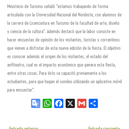
Ministerio de Turismo señaló “estamos trabajando de forma
articulada con la Universidad Nacional del Nordeste, con alumnos de
la carrera de Licenciatura en Turismo de la facultad de arte, diseño
y ciencia de la cultura”. Además destacó que la labor consiste en
hacer encuestas de opinión de los visitantes, turistas y correntinos
que vienen a disfrutar de esta nueva edición de la fiesta. El objetivo
es conocer además el origen de los visitantes, el estado del
anfiteatro, cual es el impacto económico que genera esta fiesta,
entre otras cosas. Para ésto se capacitó previamente a los
estudiantes, para que hagan el sondeo utilizando un aplicativo móvil
para encuestar”.
Go
W
Fa
X
G
Sh
og
ha
ce
m
ar
le
ts
bo
ail
e
←
Entrada anterior
Entrada siguiente
→