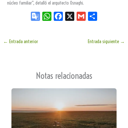
núcleo familiar”, detalló el arquitecto Osnaghi.
Go
W
Fa
X
G
Sh
og
ha
ce
m
ar
le
ts
bo
ail
e
Tr
Ap
ok
←
Entrada anterior
Entrada siguiente
→
an
p
sla
te
Notas relacionadas