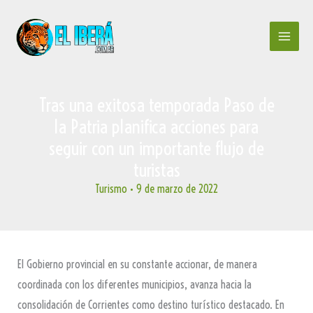
Ir
al
contenido
Tras una exitosa temporada Paso de
la Patria planifica acciones para
seguir con un importante flujo de
turistas
Turismo
•
9 de marzo de 2022
El Gobierno provincial en su constante accionar, de manera
coordinada con los diferentes municipios, avanza hacia la
consolidación de Corrientes como destino turístico destacado. En