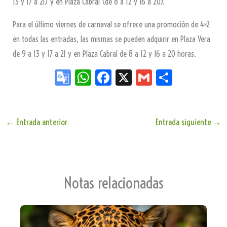
13 y 17 a 21) y en Plaza Cabral (de 8 a 12 y 16 a 20).
Para el último viernes de carnaval se ofrece una promoción de 4×2
en todas las entradas, las mismas se pueden adquirir en Plaza Vera
de 9 a 13 y 17 a 21 y en Plaza Cabral de 8 a 12 y 16 a 20 horas.
Go
W
Fa
X
G
Sh
og
ha
ce
m
ar
le
ts
bo
ail
e
Tr
Ap
ok
←
Entrada anterior
Entrada siguiente
→
an
p
sla
te
Notas relacionadas