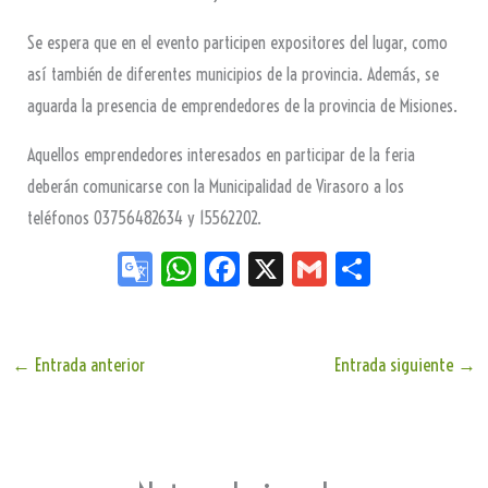
Se espera que en el evento participen expositores del lugar, como
así también de diferentes municipios de la provincia. Además, se
aguarda la presencia de emprendedores de la provincia de Misiones.
Aquellos emprendedores interesados en participar de la feria
deberán comunicarse con la Municipalidad de Virasoro a los
teléfonos 03756482634 y 15562202.
Go
W
Fa
X
G
Sh
og
ha
ce
m
ar
le
ts
bo
ail
e
Tr
Ap
ok
←
Entrada anterior
Entrada siguiente
→
an
p
sla
te