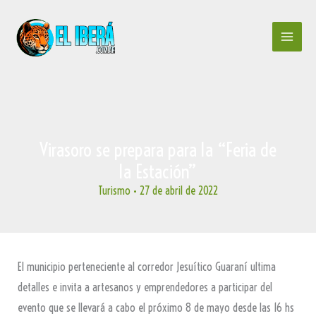
Ir
al
contenido
Virasoro se prepara para la “Feria de
la Estación”
Turismo
•
27 de abril de 2022
El municipio perteneciente al corredor Jesuítico Guaraní ultima
detalles e invita a artesanos y emprendedores a participar del
evento que se llevará a cabo el próximo 8 de mayo desde las 16 hs