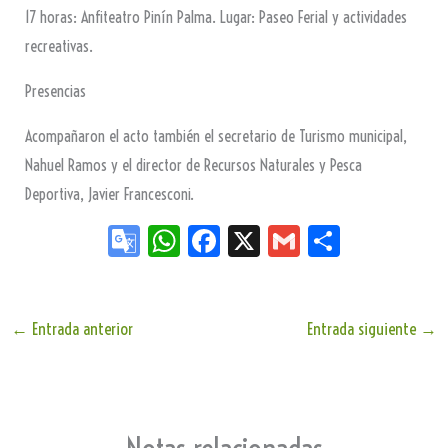
17 horas: Anfiteatro Pinín Palma. Lugar: Paseo Ferial y actividades
recreativas.
Presencias
Acompañaron el acto también el secretario de Turismo municipal,
Nahuel Ramos y el director de Recursos Naturales y Pesca
Deportiva, Javier Francesconi.
Go
W
Fa
X
G
Sh
og
ha
ce
m
ar
le
ts
bo
ail
e
Tr
Ap
ok
←
Entrada anterior
Entrada siguiente
→
an
p
sla
te