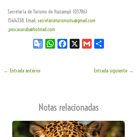
Secretaría de Turismo de Ituizaingó (03786)
15414338.
Email:
secretariaturismoitu@gmail.com
,
pescasurubi@hotmail.com
Go
W
Fa
X
G
Sh
og
ha
ce
m
ar
le
ts
bo
ail
e
Tr
Ap
ok
←
Entrada anterior
Entrada siguiente
→
an
p
sla
te
Notas relacionadas