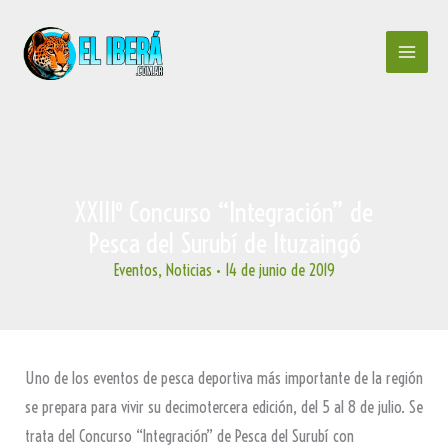
Ir
al
contenido
XXIIIº Concurso “Integración” de
Pesca del Surubí de Ituzaingó
Eventos
,
Noticias
•
14 de junio de 2019
Uno de los eventos de pesca deportiva más importante de la región
se prepara para vivir su decimotercera edición, del 5 al 8 de julio. Se
trata del Concurso “Integración” de Pesca del Surubí con