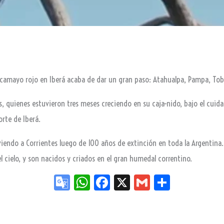
camayo rojo en Iberá acaba de dar un gran paso: Atahualpa, Pampa, Toba
es, quienes estuvieron tres meses creciendo en su caja-nido, bajo el cui
rte de Iberá.
viendo a Corrientes luego de 100 años de extinción en toda la Argentina
l cielo, y son nacidos y criados en el gran humedal correntino.
Go
W
Fa
X
G
Sh
og
ha
ce
m
ar
le
ts
bo
ail
e