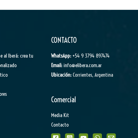
CONTACTO
je al Iberá: crea tu
WhatsApp:
+54 9 3794 897474
onalizado
Email:
info@elibera.com.ar
stico
Ubicación:
Corrientes, Argentina
ores
Comercial
Media Kit
Contacto