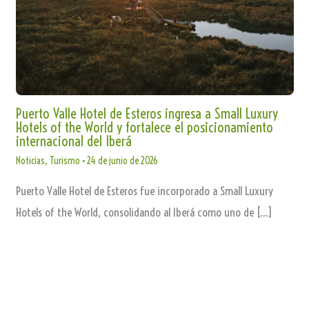
Puerto Valle Hotel de Esteros ingresa a Small Luxury
Hotels of the World y fortalece el posicionamiento
internacional del Iberá
Noticias
,
Turismo
•
24 de junio de 2026
Puerto Valle Hotel de Esteros fue incorporado a Small Luxury
Hotels of the World, consolidando al Iberá como uno de […]