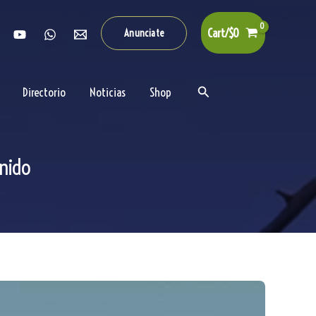
Cart/
$
0
Anunciate
Buscar
Directorio
Noticias
Shop
 nido