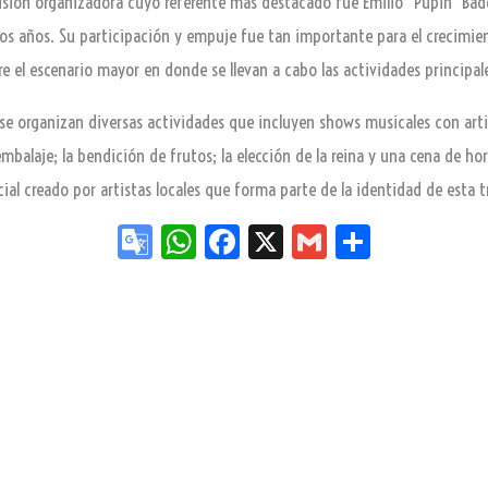
misión organizadora cuyo referente más destacado fue Emilio “Pupin” Bad
s años. Su participación y empuje fue tan importante para el crecimient
el escenario mayor en donde se llevan a cabo las actividades principales
 se organizan diversas actividades que incluyen shows musicales con arti
balaje; la bendición de frutos; la elección de la reina y una cena de hort
l creado por artistas locales que forma parte de la identidad de esta tr
Go
W
Fa
X
G
Sh
og
ha
ce
m
ar
le
ts
bo
ail
e
Tr
Ap
ok
an
p
sla
te