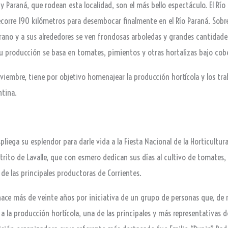
a y Paraná, que rodean esta localidad, son el más bello espectáculo. El R
 recorre 190 kilómetros para desembocar finalmente en el Río Paraná. Sobr
rano y a sus alrededores se ven frondosas arboledas y grandes cantidades
su producción se basa en tomates, pimientos y otras hortalizas bajo cobe
oviembre, tiene por objetivo homenajear la producción hortícola y los tr
ntina.
pliega su esplendor para darle vida a la Fiesta Nacional de la Horticultu
strito de Lavalle, que con esmero dedican sus días al cultivo de tomates
de las principales productoras de Corrientes.
ó hace más de veinte años por iniciativa de un grupo de personas que, d
 la producción hortícola, una de las principales y más representativas de