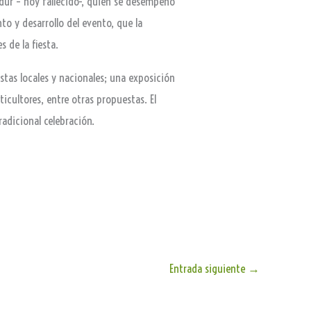
dur – hoy fallecido-, quien se desempeñó
o y desarrollo del evento, que la
 de la fiesta.
stas locales y nacionales; una exposición
icultores, entre otras propuestas. El
adicional celebración.
Entrada siguiente
→