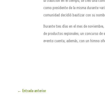
la tradición en el tiempo, se creó una co
como presidente de la misma durante vario
comunidad decidió bautizar con su nombre 
Durante tres días en el mes de noviembre,
de productos regionales; un concurso de em
evento cuenta, además, con un himno oficia
←
Entrada anterior