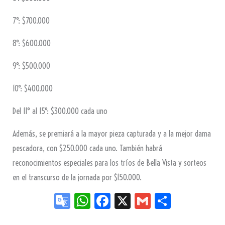
7°: $700.000
8°: $600.000
9°: $500.000
10°: $400.000
Del 11° al 15°: $300.000 cada uno
Además, se premiará a la mayor pieza capturada y a la mejor dama
pescadora, con $250.000 cada uno. También habrá
reconocimientos especiales para los tríos de Bella Vista y sorteos
en el transcurso de la jornada por $150.000.
Go
W
Fa
X
G
Sh
og
ha
ce
m
ar