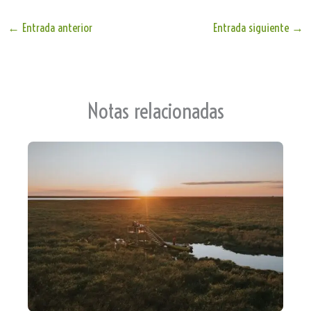
le
ts
bo
ail
e
Tr
Ap
ok
←
Entrada anterior
Entrada siguiente
→
an
p
sla
te
Notas relacionadas