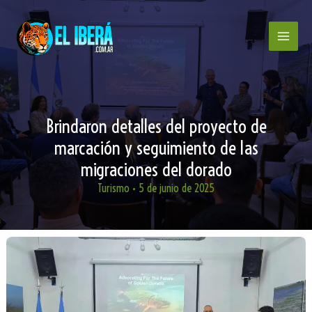
Ir
al
contenido
Brindaron detalles del proyecto de
marcación y seguimiento de las
migraciones del dorado
Turismo
•
5 de junio de 2025