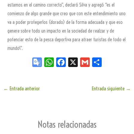
estamos en el camino correcto”, declaró Silva y agregó “es el
comienzo de algo grande que creo que con este entendimiento uno
va a poder protegerlos (dorado) de la forma adecuada y que eso
genere sobre todo un impacto en la sociedad de realzar y de
potenciar esto de la pesca deportiva para atraer turistas de todo el
mundo\”.
Go
W
Fa
X
G
Sh
og
ha
ce
m
ar
le
ts
bo
ail
e
Tr
Ap
ok
←
Entrada anterior
Entrada siguiente
→
an
p
sla
te
Notas relacionadas