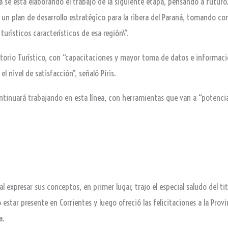
se está elaborando el trabajo de la siguiente etapa, pensando a futuro
 un plan de desarrollo estratégico para la ribera del Paraná, tomando co
urísticos característicos de esa región\”.
atorio Turístico, con “capacitaciones y mayor toma de datos e informac
el nivel de satisfacción”, señaló Piris.
ontinuará trabajando en esta línea, con herramientas que van a “potenciar
 al expresar sus conceptos, en primer lugar, trajo el especial saludo del t
star presente en Corrientes y luego ofreció las felicitaciones a la Provi
a.