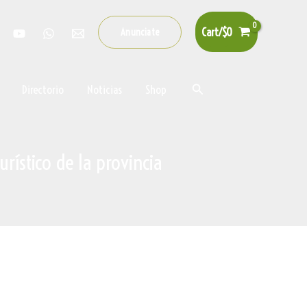
Cart/
$
0
Anunciate
Buscar
Directorio
Noticias
Shop
urístico de la provincia