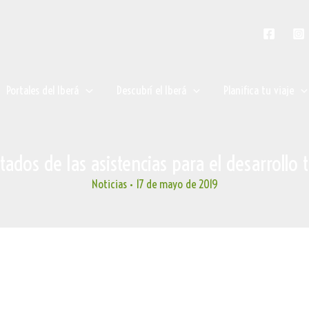
Portales del Iberá
Descubrí el Iberá
Planifica tu viaje
ados de las asistencias para el desarrollo t
Noticias
•
17 de mayo de 2019