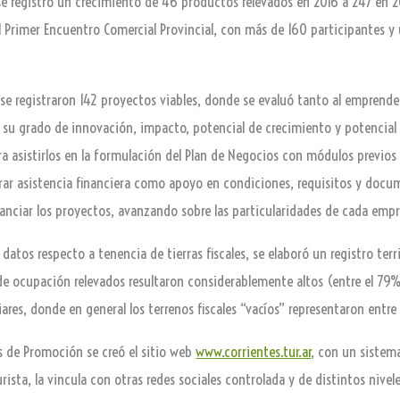
 se registró un crecimiento de 46 productos relevados en 2016 a 247 en 
el Primer Encuentro Comercial Provincial, con más de 160 participantes 
 se registraron 142 proyectos viables, donde se evaluó tanto al emprend
 su grado de innovación, impacto, potencial de crecimiento y potencial 
ra asistirlos en la formulación del Plan de Negocios con módulos previo
erar asistencia financiera como apoyo en condiciones, requisitos y docum
inanciar los proyectos, avanzando sobre las particularidades de cada emp
 datos respecto a tenencia de tierras fiscales, se elaboró un registro terr
es de ocupación relevados resultaron considerablemente altos (entre el 7
res, donde en general los terrenos fiscales “vacíos” representaron entre 
es de Promoción se creó el sitio web
www.corrientes.tur.ar
, con un sistem
rista, la vincula con otras redes sociales controlada y de distintos nivele