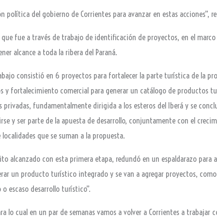
ón política del gobierno de Corrientes para avanzar en estas acciones”, r
o que fue a través de trabajo de identificación de proyectos, en el marco
ner alcance a toda la ribera del Paraná.
bajo consistió en 6 proyectos para fortalecer la parte turística de la pr
os y fortalecimiento comercial para generar un catálogo de productos tur
s privadas, fundamentalmente dirigida a los esteros del Iberá y se concl
ibirse y ser parte de la apuesta de desarrollo, conjuntamente con el cre
localidades que se suman a la propuesta.
éxito alcanzado con esta primera etapa, redundó en un espaldarazo para
enerar un producto turístico integrado y se van a agregar proyectos, como
 o escaso desarrollo turístico”.
a lo cual en un par de semanas vamos a volver a Corrientes a trabajar c